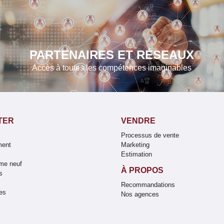
PARTENAIRES ET RÉSEAUX
Accès à toutes les compétences imaginables
TER
VENDRE
Processus de vente
ment
Marketing
Estimation
me neuf
À PROPOS
s
Recommandations
es
Nos agences