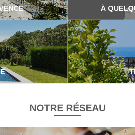
OVENCE
À QUELQ
NE
T
NOTRE RÉSEAU