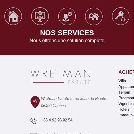
NOS SERVICES
Nous offrons une solution complète
ACHE
Villa
Apparte
Terrain
Program
Wretman Estate 8 rue Jean de Riouffe
Vignoble
06400 Cannes
Hôtels
Immeubl
+33 4 92 98 92 54