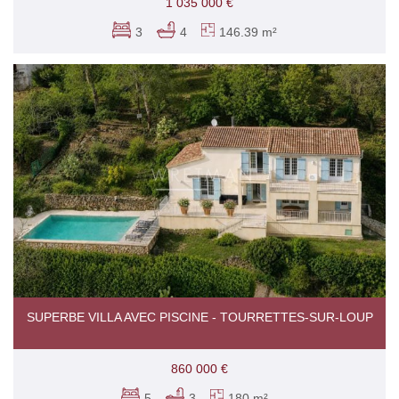
1 035 000 €
3
4
146.39 m²
SUPERBE VILLA AVEC PISCINE - TOURRETTES-SUR-LOUP
860 000 €
5
3
180 m²