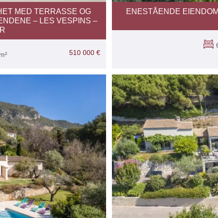
HET MED TERRASSE OG
ENESTÅENDE EIENDOM
ENDENE – LES VESPINS –
ER
510 000 €
 m²