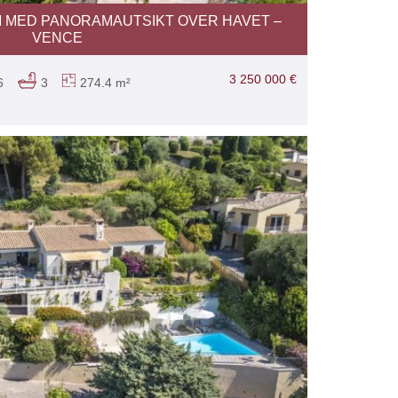
 MED PANORAMAUTSIKT OVER HAVET –
VENCE
3 250 000 €
6
3
274.4 m²