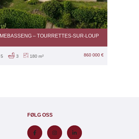
MMEBASSENG – TOURRETTES-SUR-LOUP
860 000 €
5
3
180 m²
FØLG OSS