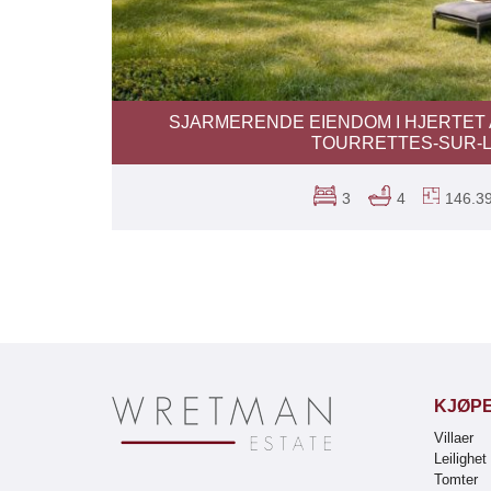
SJARMERENDE EIENDOM I HJERTET 
TOURRETTES-SUR-
3
4
146.3
KJØP
Villaer
Leilighet
Tomter