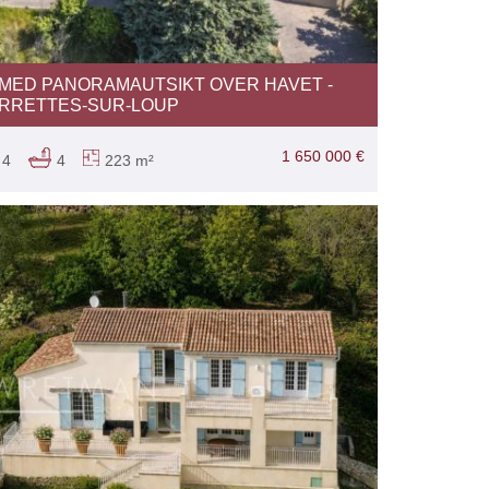
 MED PANORAMAUTSIKT OVER HAVET -
RRETTES-SUR-LOUP
1 650 000 €
4
4
223 m²