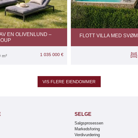
AV EN OLIVENLUND –
FLOTT VILLA MED SVØ
LOUP
1 035 000 €
9 m²
VIS FLERE EIENDOMMER
E
SELGE
Salgsprosessen
Markedsforing
Verdivurdering