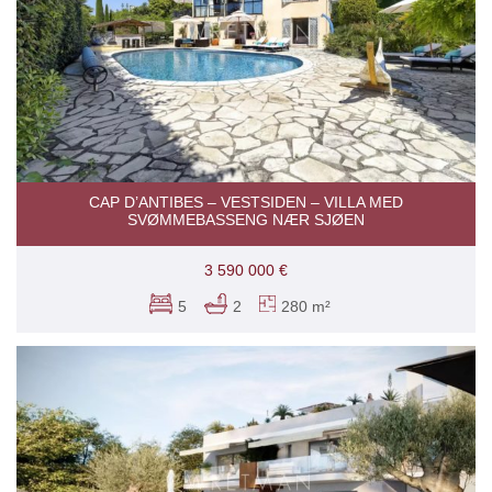
CAP D’ANTIBES – VESTSIDEN – VILLA MED
SVØMMEBASSENG NÆR SJØEN
3 590 000 €
5
2
280 m²