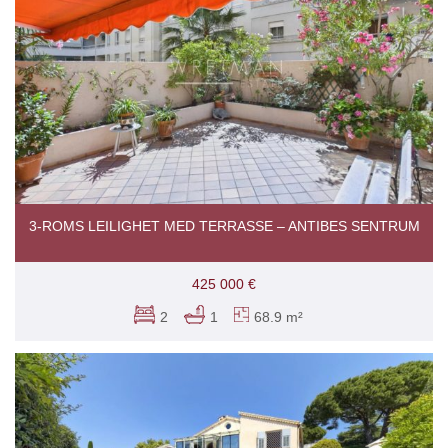
3-ROMS LEILIGHET MED TERRASSE – ANTIBES SENTRUM
425 000 €
2
1
68.9 m²