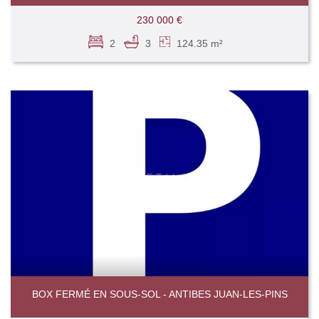
230 000 €
2
3
124.35 m²
BOX FERMÉ EN SOUS-SOL - ANTIBES JUAN-LES-PINS