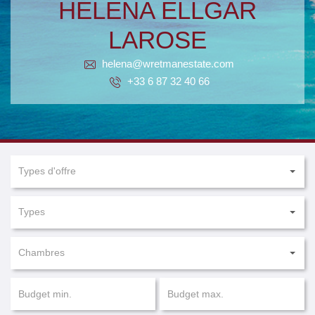
HELENA ELLGAR
LAROSE
helena@wretmanestate.com
+33 6 87 32 40 66
Types d'offre
Types
Chambres