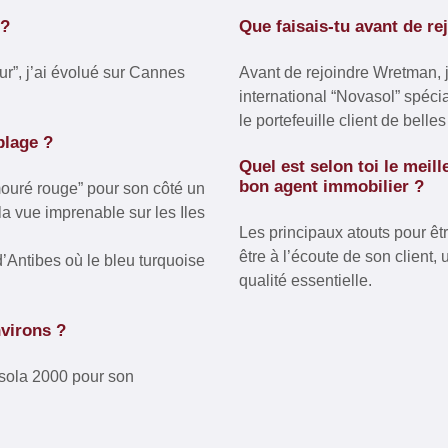
 ?
Que faisais-tu avant de r
zur”, j’ai évolué sur Cannes
Avant de rejoindre Wretman, 
international “Novasol” spéci
le portefeuille client de belle
plage ?
Quel est selon toi le meill
bon agent immobilier ?
“mouré rouge” pour son côté un
la vue imprenable sur les Iles
Les principaux atouts pour êt
être à l’écoute de son client,
’Antibes où le bleu turquoise
qualité essentielle.
environs ?
 Isola 2000 pour son