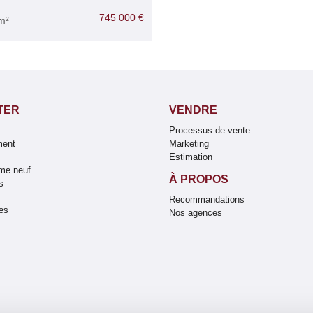
745 000 €
m²
TER
VENDRE
Processus de vente
ment
Marketing
Estimation
me neuf
À PROPOS
s
Recommandations
es
Nos agences