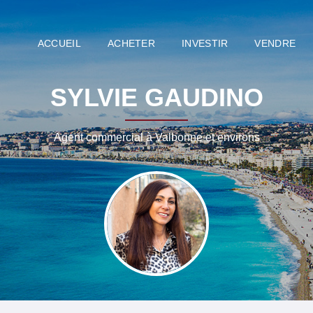
ACCUEIL
ACHETER
INVESTIR
VENDRE
SYLVIE GAUDINO
Agent commercial à Valbonne et environs