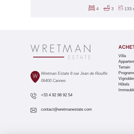
4
3
133 
ACHE
Villa
Apparte
Terrain
Program
Wretman Estate 8 rue Jean de Riouffe
Vignoble
06400 Cannes
Hôtels
Immeubl
+33 4 92 98 92 54
contact@wretmanestate.com