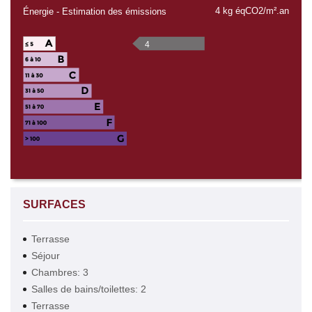
4 kg éqCO2/m².an
Énergie - Estimation des émissions
4
SURFACES
Terrasse
Séjour
Chambres: 3
Salles de bains/toilettes: 2
Terrasse