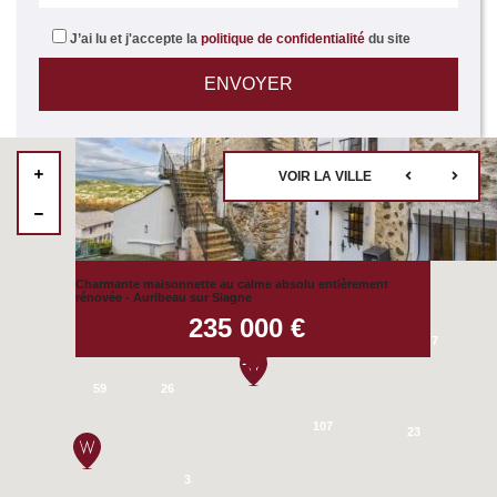
J’ai lu et j'accepte la
politique de confidentialité
du site
VOIR LA VILLE
Charmante maisonnette au calme absolu entièrement
rénovée - Auribeau sur Siagne
49
5
235 000 €
7
13
59
26
107
23
3