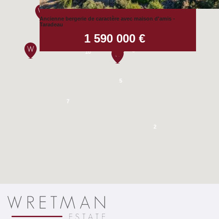
3
Ancienne bergerie de caractère avec maison d'amis -
Taradeau
1 590 000 €
7
6
10
5
7
2