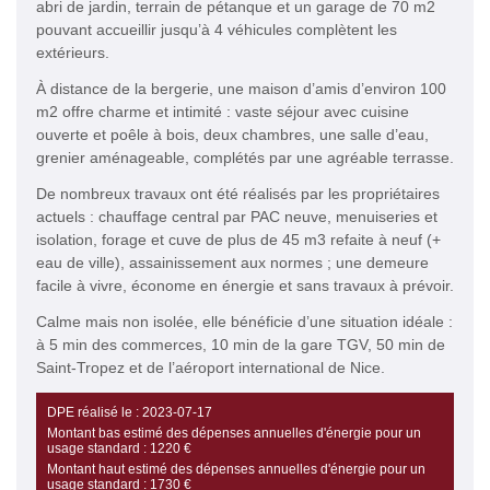
abri de jardin, terrain de pétanque et un garage de 70 m2
pouvant accueillir jusqu’à 4 véhicules complètent les
extérieurs.
À distance de la bergerie, une maison d’amis d’environ 100
m2 offre charme et intimité : vaste séjour avec cuisine
ouverte et poêle à bois, deux chambres, une salle d’eau,
grenier aménageable, complétés par une agréable terrasse.
De nombreux travaux ont été réalisés par les propriétaires
actuels : chauffage central par PAC neuve, menuiseries et
isolation, forage et cuve de plus de 45 m3 refaite à neuf (+
eau de ville), assainissement aux normes ; une demeure
facile à vivre, économe en énergie et sans travaux à prévoir.
Calme mais non isolée, elle bénéficie d’une situation idéale :
à 5 min des commerces, 10 min de la gare TGV, 50 min de
Saint-Tropez et de l’aéroport international de Nice.
DPE réalisé le :
2023-07-17
Montant bas estimé des dépenses annuelles d'énergie pour un
usage standard :
1220 €
Montant haut estimé des dépenses annuelles d'énergie pour un
usage standard :
1730 €