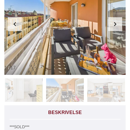
1
/
17
BESKRIVELSE
***SOLD***