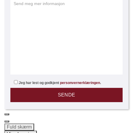
Bright top floor studio with terrace - Nice Port
Jeg har lest og godkjent
personvernerklæringen
.
280 000 €
163
Fuld skærm