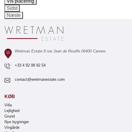
Vis placering
Sidst
Næste
Wretman Estate 8 rue Jean de Riouffe 06400 Cannes
+33 4 92 98 92 54
contact@wretmanestate.com
KØB
Villa
Lejlighed
Grund
Nye bygninger
Vingårde