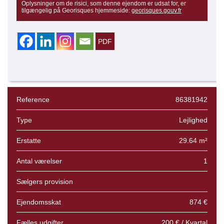
Oplysninger om de risici, som denne ejendom er udsat for, er
tilgængelig på Georisques hjemmeside:
georisques.gouv.fr
Reference
86381942
Type
Lejlighed
Erstatte
29.64 m²
Antal værelser
1
Sælgers provision
Ejendomsskat
874 €
Fælles udgifter
200 € / Kvartal