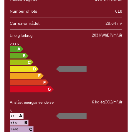
Number of lots
618
Carrez-området
29.64 m²
203 kWhEP/m².år
Energiforbrug
203
6
6 kg éqCO2/m².år
Anslået energianvendelse
6