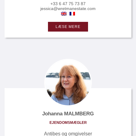
+33 6 47 75 73 87
jessica@wretmanestate.com
LÆSE MERE
Johanna MALMBERG
EJENDOMSMÆGLER
Antibes og omgivelser