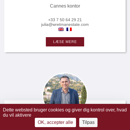
Cannes kontor
+33 7 50 64 29 21
julia@wretmanestate.com
LÆSE MERE
Dette websted bruger cookies og giver dig kontrol over, hvad
du vil aktivere
OK, accepter alle
Tilpas
Kenth MALMBERG