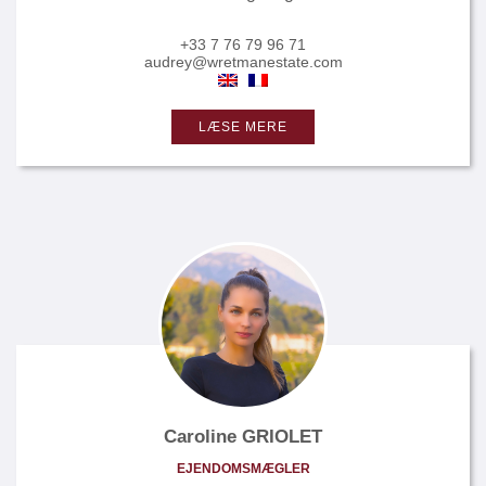
+33 7 76 79 96 71
audrey@wretmanestate.com
LÆSE MERE
Caroline GRIOLET
EJENDOMSMÆGLER