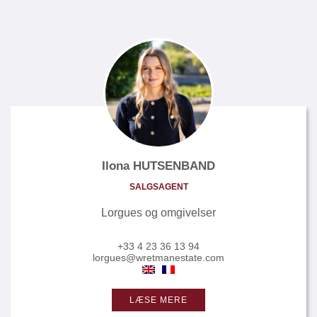
Ilona HUTSENBAND
SALGSAGENT
Lorgues og omgivelser
+33 4 23 36 13 94
lorgues@wretmanestate.com
LÆSE MERE