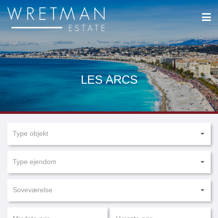
CCookie-styringspanel
LES ARCS
Type objekt
Type ejendom
Soveværelse