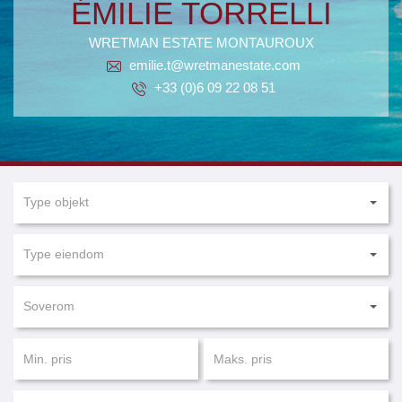
ÉMILIE TORRELLI
WRETMAN ESTATE MONTAUROUX
emilie.t@wretmanestate.com
+33 (0)6 09 22 08 51
Type objekt
Type eiendom
Soverom