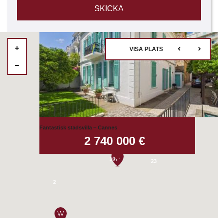
VISA PLATS
52
15
Fantastisk stadsvilla – Cannes
14
2 740 000 €
16
107
23
2