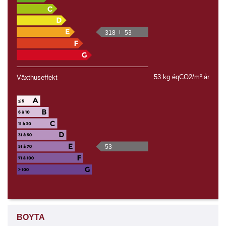
318
53
53 kg éqCO2/m².år
Växthuseffekt
53
BOYTA