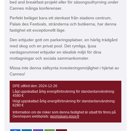
bed and breakfast-projekt eller för säsongsuthyrning under
Cannes många konferenser.
Perfekt beläget bara ett stenkast från stadens centrum,
Palais des Festivals, stränderna och butikerna, har denna
fastighet ett exceptionellt läge.
Den erbjuder gott om parkeringsplatser, en härlig trädgård
med skog och en privat pool. Det rymliga, ljusa
vardagsrummet erbjuder en idealisk miljö för dina
mottagningar och sociala sammankomster.
Missa inte denna sällsynta investeringsmöjlighet i hjärtat av
Cannes!
DPE utförd den:
2024-12-26
Lågt uppskattad årlig energiförbrukning för standardanvändning:
4580 €
Högt uppskattad årlig energiförbrukning för standardanvändning:
6280 €
Information om de risker som denna fastighet är utsatt för finns på
Georisques webbplats:
georisques.gouv.fr