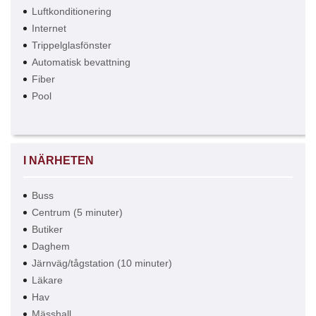
Luftkonditionering
Internet
Trippelglasfönster
Automatisk bevattning
Fiber
Pool
I NÄRHETEN
Buss
Centrum (5 minuter)
Butiker
Daghem
Järnväg/tågstation (10 minuter)
Läkare
Hav
Mässhall