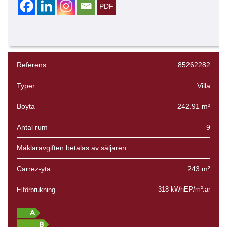
Referens
85262282
Typer
Villa
Boyta
242.91 m²
Antal rum
9
Mäklaravgiften betalas av säljaren
Carrez-yta
243 m²
318 kWhEP/m².år
Elförbrukning