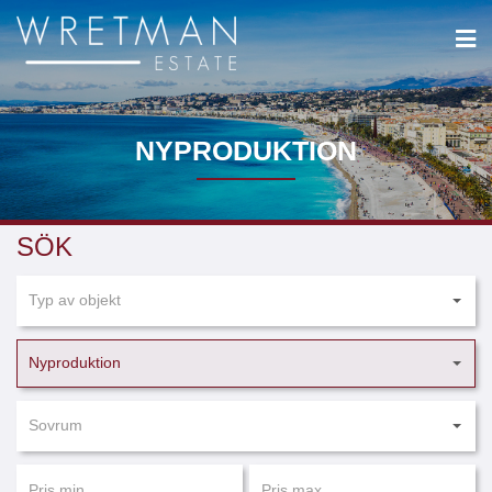
Cookie- hanteringspanel
NYPRODUKTION
SÖK
Typ av objekt
Nyproduktion
Sovrum