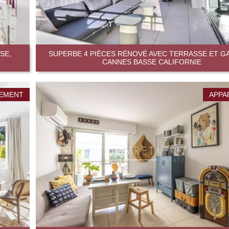
SE,
SUPERBE 4 PIÈCES RÉNOVÉ AVEC TERRASSE ET G
CANNES BASSE CALIFORNIE
EMENT
APPA