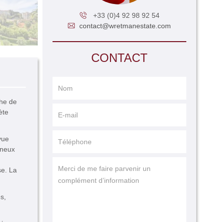
+33 (0)4 92 98 92 54
contact@wretmanestate.com
CONTACT
che de
ète
vue
ineux
se. La
s,