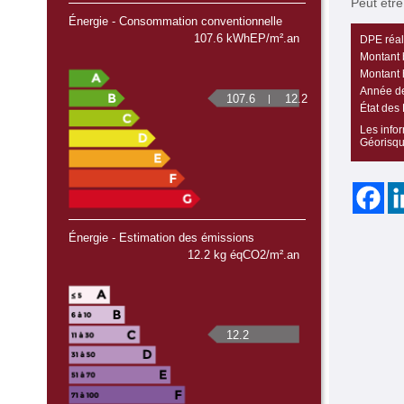
Peut etr
Énergie - Consommation conventionnelle
107.6 kWhEP/m².an
DPE réali
Montant 
Montant 
Année de
107.6
12.2
État des 
Les infor
Géorisqu
Énergie - Estimation des émissions
12.2 kg éqCO2/m².an
12.2