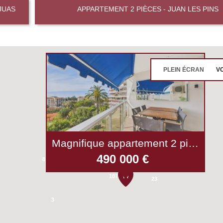
JUAS
APPARTEMENT 2 PIÈCES - JUAN LES PINS
PLEIN ÉCRAN
VO
53
15
Magnifique appartement 2 pièces avec terrasses vue sur le parc et aperçu mer - Cannes Montfleury
14
490 000 €
8
107
23
3