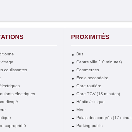
TATIONS
PROXIMITÉS
ditionné
Bus
vitrage
Centre ville (10 minutes)
s coulissantes
Commerces
t
École secondaire
électriques
Gare routière
roulants électriques
Gare TGV (15 minutes)
handicapé
Hôpital/clinique
eur
Mer
ptique
Palais des congrès (17 minut
en copropriété
Parking public