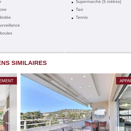
n
Supermarché (5 mètres)
hone
Taxi
lindée
Tennis
urveillance
 boules
ENS SIMILAIRES
EMENT
APPA