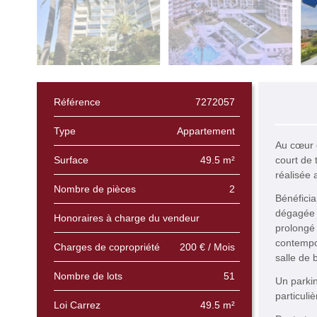
Référence
7272057
Type
Appartement
Au cœur d
Surface
49.5 m²
court de 
réalisée 
Nombre de pièces
2
Bénéficia
dégagée 
Honoraires à charge du vendeur
prolongé 
contempor
Charges de copropriété
200 € / Mois
salle de 
Nombre de lots
51
Un parkin
particuli
Loi Carrez
49.5 m²