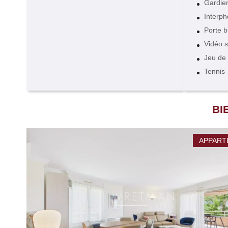
Gardie
Interp
Porte b
Vidéo s
Jeu de
Tennis
BI
APPART