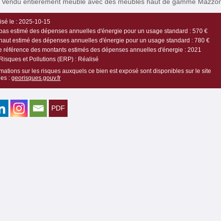
e Vendu entièrement meublé avec des meubles haut de gamme Mazzon
sé le :
2025-10-15
bas estimé des dépenses annuelles d'énergie pour un usage standard :
570 €
haut estimé des dépenses annuelles d'énergie pour un usage standard :
780 €
 référence des montants estimés des dépenses annuelles d'énergie :
2021
Risques et Pollutions (ERP) :
Réalisé
mations sur les risques auxquels ce bien est exposé sont disponibles sur le site
es :
georisques.gouv.fr