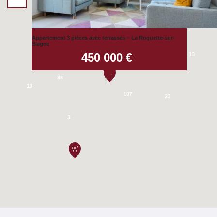
Appartement 3 pièces avec terrasses – La Roquette-sur-
55
Siagne
450 000 €
13
14
36
13
107
23
3