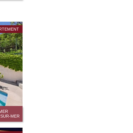
RTEMENT
 MER
E-SUR-MER