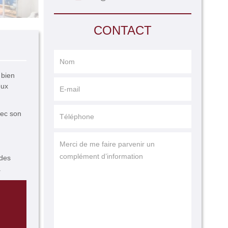
CONTACT
 bien
eux
vec son
 des
.