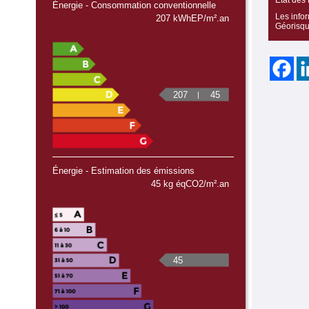
Énergie - Consommation conventionnelle
Les infor
207 kWhEP/m².an
Géorisqu
207
45
Énergie - Estimation des émissions
45 kg éqCO2/m².an
45