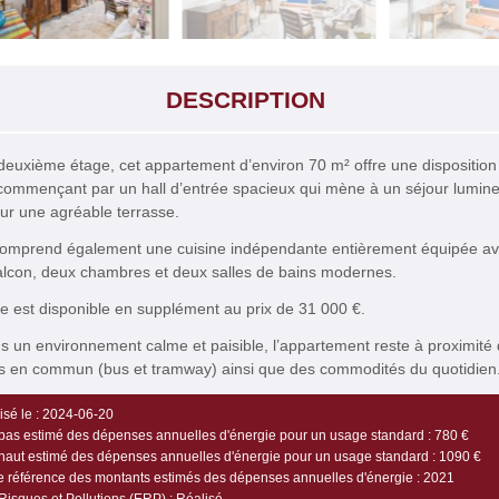
DESCRIPTION
deuxième étage, cet appartement d’environ 70 m² offre une disposition
commençant par un hall d’entrée spacieux qui mène à un séjour lumin
ur une agréable terrasse.
comprend également une cuisine indépendante entièrement équipée a
alcon, deux chambres et deux salles de bains modernes.
 est disponible en supplément au prix de 31 000 €.
s un environnement calme et paisible, l’appartement reste à proximité
ts en commun (bus et tramway) ainsi que des commodités du quotidien
sé le :
2024-06-20
bas estimé des dépenses annuelles d'énergie pour un usage standard :
780 €
haut estimé des dépenses annuelles d'énergie pour un usage standard :
1090 €
 référence des montants estimés des dépenses annuelles d'énergie :
2021
Risques et Pollutions (ERP) :
Réalisé