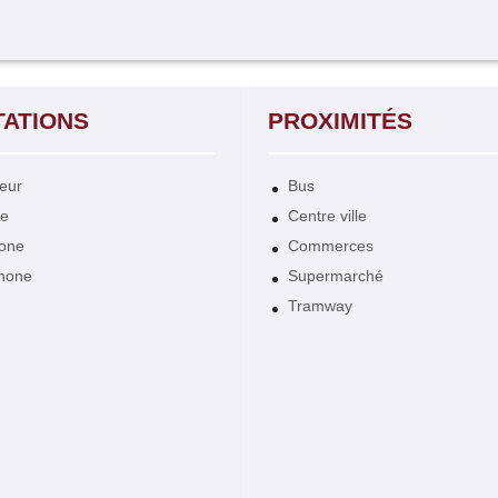
TATIONS
PROXIMITÉS
eur
Bus
de
Centre ville
hone
Commerces
hone
Supermarché
Tramway