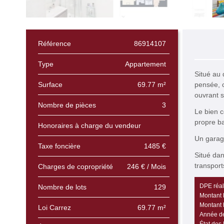
Référence
86914107
Type
Appartement
Situé au 
Surface
69.77 m²
pensée, 
ouvrant s
Nombre de pièces
3
Le bien 
propre b
Honoraires à charge du vendeur
Un garage
Taxe foncière
1485 €
Situé dan
transpor
Charges de copropriété
246 € / Mois
DPE réali
Nombre de lots
129
Montant 
Montant 
Loi Carrez
69.77 m²
Année de
État des 