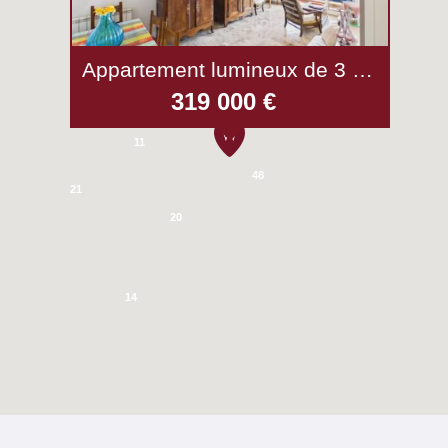
Appartement lumineux de 3 pièces avec terrasse au calme – Nice
319 000 €
5
11
11
48
21
20
14