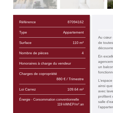
Référence
87094162
Type
Appartement
Au cœur 
Surface
110 m²
de toute
découvre
Nombre de pièces
4
En excell
agenceme
Honoraires à charge du vendeur
un balco
fonctionne
Charges de copropriété
880 € / Trimestre
L’espace 
ainsi qu
Loi Carrez
109.64 m²
avec lav
profitent
Énergie - Consommation conventionnelle
salle d’e
119 kWhEP/m².an
l’apparte