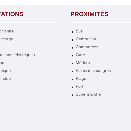
TATIONS
PROXIMITÉS
ditionné
Bus
vitrage
Centre ville
t
Commerces
roulants électriques
Gare
eur
Médecin
ptique
Palais des congrès
lindée
Plage
Port
Supermarché