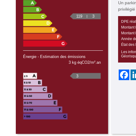
Un parkin
privilégié
119
3
DPE réali
Montant 
Montant 
Année de
État des 
Les infor
Géorisqu
Énergie - Estimation des émissions
3 kg éqCO2/m².an
3