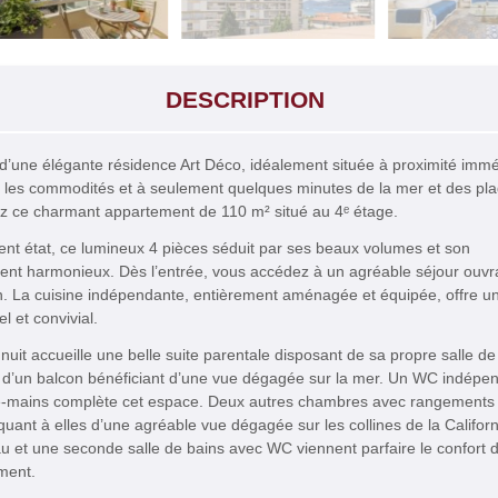
DESCRIPTION
d’une élégante résidence Art Déco, idéalement située à proximité immé
s les commodités et à seulement quelques minutes de la mer et des pla
z ce charmant appartement de 110 m² situé au 4ᵉ étage.
ent état, ce lumineux 4 pièces séduit par ses beaux volumes et son
nt harmonieux. Dès l’entrée, vous accédez à un agréable séjour ouvr
n. La cuisine indépendante, entièrement aménagée et équipée, offre u
l et convivial.
nuit accueille une belle suite parentale disposant de sa propre salle de
e d’un balcon bénéficiant d’une vue dégagée sur la mer. Un WC indépe
e-mains complète cet espace. Deux autres chambres avec rangements
 quant à elles d’une agréable vue dégagée sur les collines de la Califor
au et une seconde salle de bains avec WC viennent parfaire le confort 
ment.