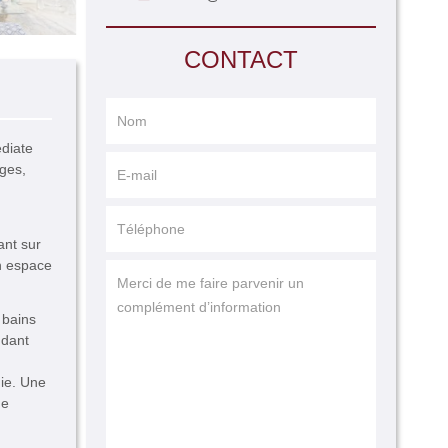
CONTACT
diate
ges,
ant sur
n espace
 bains
ndant
nie. Une
de