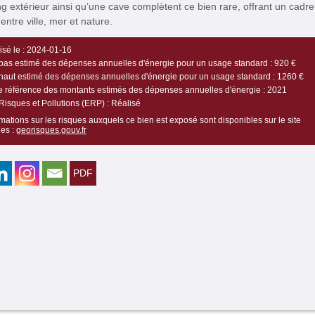
g extérieur ainsi qu’une cave complètent ce bien rare, offrant un cadre
 entre ville, mer et nature.
sé le :
2024-01-16
bas estimé des dépenses annuelles d'énergie pour un usage standard :
920 €
haut estimé des dépenses annuelles d'énergie pour un usage standard :
1260 €
 référence des montants estimés des dépenses annuelles d'énergie :
2021
Risques et Pollutions (ERP) :
Réalisé
mations sur les risques auxquels ce bien est exposé sont disponibles sur le site
es :
georisques.gouv.fr