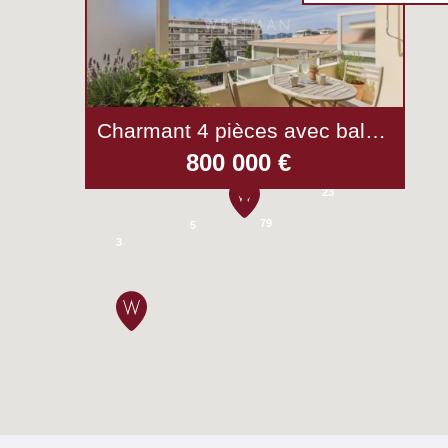
7
36
12
Charmant 4 pièces avec balcons et vues dégagées mer et collines - Cannes
24
15
800 000 €
18
23
79
5
3