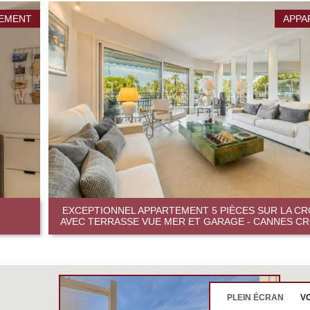
EMENT
APPA
EXCEPTIONNEL APPARTEMENT 5 PIÈCES SUR LA CR
AVEC TERRASSE VUE MER ET GARAGE - CANNES C
PLEIN ÉCRAN
VO