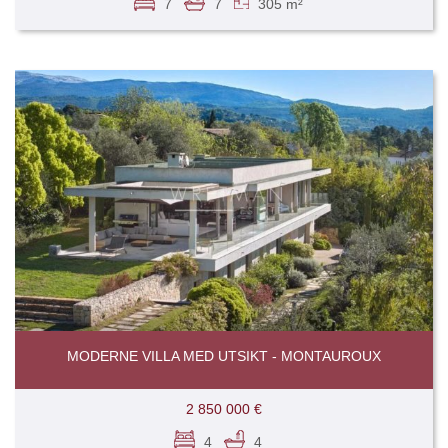
7
7
305 m²
MODERNE VILLA MED UTSIKT - MONTAUROUX
2 850 000 €
4
4