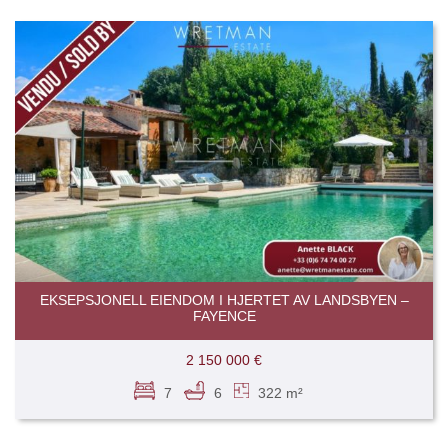
EKSEPSJONELL EIENDOM I HJERTET AV LANDSBYEN –
FAYENCE
2 150 000 €
7
6
322 m²