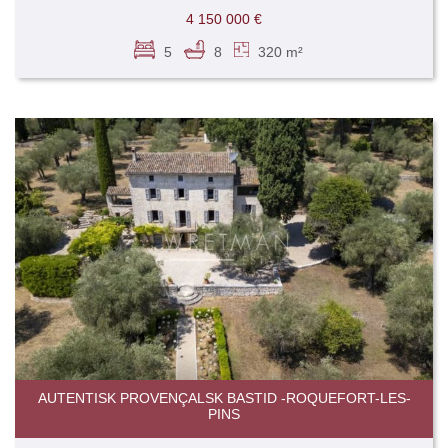
4 150 000 €
5
8
320 m²
AUTENTISK PROVENÇALSK BASTID -ROQUEFORT-LES-
PINS