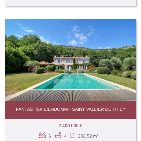
FANTASTISK EIENDOMM - SAINT VALLIER DE THIEY
2 400 000 €
6
4
292.52 m²