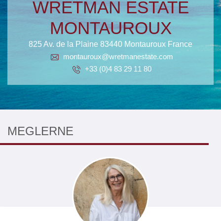
WRETMAN ESTATE
MONTAUROUX
825 Av. de la Plaine 83440 Montauroux France
montauroux@wretmanestate.com
+33 (0)4 83 29 11 80
MEGLERNE