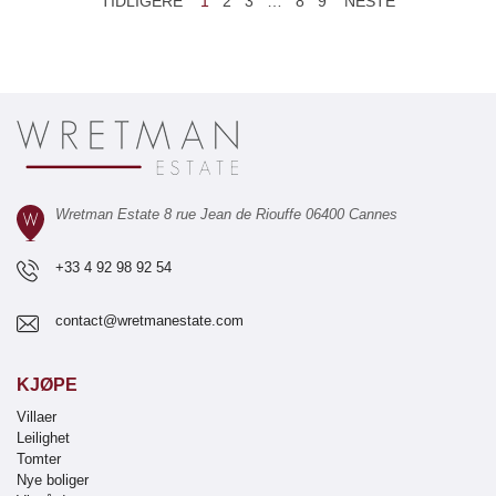
TIDLIGERE
1
2
3
…
8
9
NESTE
Wretman Estate 8 rue Jean de Riouffe 06400 Cannes
+33 4 92 98 92 54
contact@wretmanestate.com
KJØPE
Villaer
Leilighet
Tomter
Nye boliger