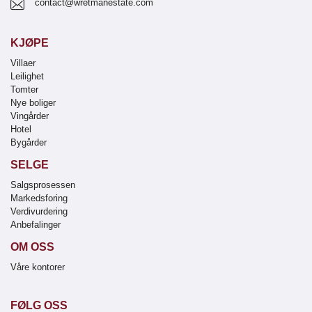
contact@wretmanestate.com
KJØPE
Villaer
Leilighet
Tomter
Nye boliger
Vingårder
Hotel
Bygårder
SELGE
Salgsprosessen
Markedsforing
Verdivurdering
Anbefalinger
OM OSS
Våre kontorer
FØLG OSS