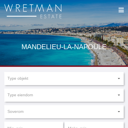
Cookies management panel
MANDELIEU-LA-NAPOULE
Type objekt
Type eiendom
Soverom