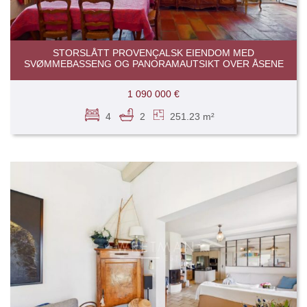
STORSLÅTT PROVENÇALSK EIENDOM MED
SVØMMEBASSENG OG PANORAMAUTSIKT OVER ÅSENE
1 090 000 €
4
2
251.23 m²