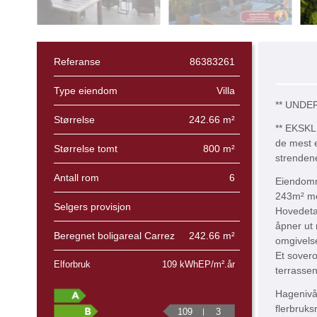
Referanse
86383261
Type eiendom
Villa
** UNDE
Størrelse
242.66 m²
** EKSKLU
de mest e
Størrelse tomt
800 m²
strendene
Antall rom
6
Eiendomme
243m² me
Selgers provisjon
Hovedetas
åpner ut 
Beregnet boligareal Carrez
242.66 m²
omgivelse
Et sovero
Elforbruk
109 kWhEP/m².år
terrassen
Hagenivåe
flerbruks
109
3