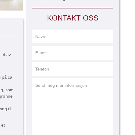
KONTAKT OSS
 et av
l på ca.
ng, som
 grønne
ng til
 et