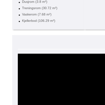
Dusjrom (3.8 m²)
Treningsrom (30.72 m²)
Vaskerom (7.68 m²)
Kjellerbod (106.29 m²)