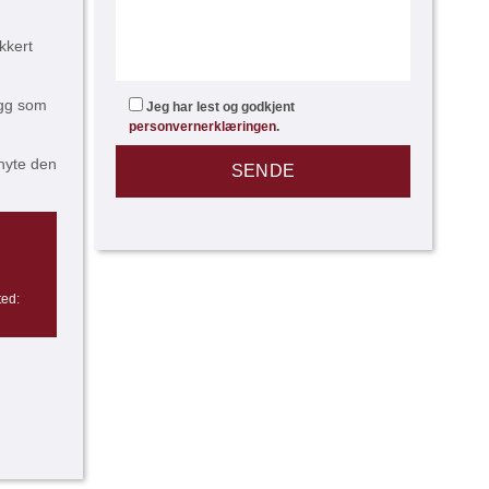
kkert
egg som
Jeg har lest og godkjent
personvernerklæringen
.
 nyte den
ted: