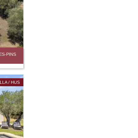
ES-PINS
ILLA / HUS