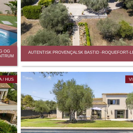
G OG
AUTENTISK PROVENÇALSK BASTID -ROQUEFORT-L
ENTRUM
A / HUS
V