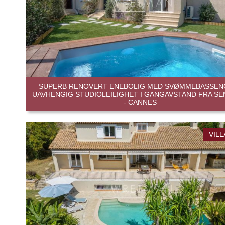
SUPERB RENOVERT ENEBOLIG MED SVØMMEBASSEN
UAVHENGIG STUDIOLEILIGHET I GANGAVSTAND FRA S
- CANNES
VILL