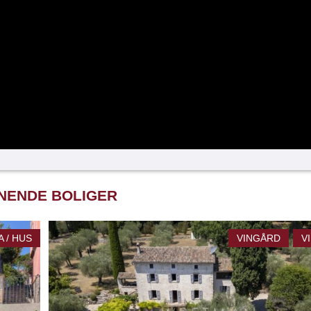
NENDE BOLIGER
A / HUS
VINGÅRD
V