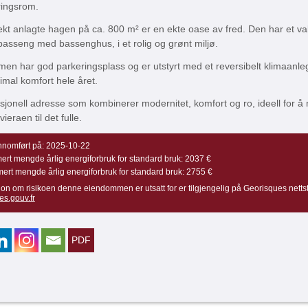
ingsrom.
kt anlagte hagen på ca. 800 m² er en ekte oase av fred. Den har et va
sseng med bassenghus, i et rolig og grønt miljø.
en har god parkeringsplass og er utstyrt med et reversibelt klimaanl
timal komfort hele året.
jonell adresse som kombinerer modernitet, komfort og ro, ideell for å
vieraen til det fulle.
nomført på:
2025-10-22
ert mengde årlig energiforbruk for standard bruk:
2037 €
mert mengde årlig energiforbruk for standard bruk:
2755 €
jon om risikoen denne eiendommen er utsatt for er tilgjengelig på Georisques netts
es.gouv.fr