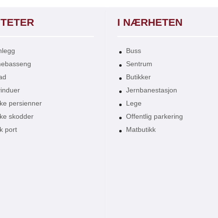
ITETER
I NÆRHETEN
nlegg
Buss
ebasseng
Sentrum
ad
Butikker
vinduer
Jernbanestasjon
ske persienner
Lege
ske skodder
Offentlig parkering
k port
Matbutikk