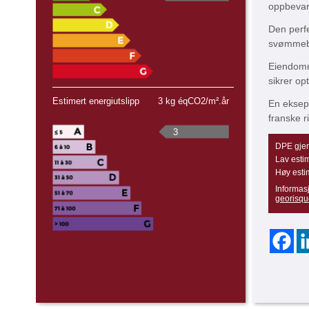
oppbevar
Den perfe
svømmeba
Eiendomm
sikrer op
Estimert energiutslipp
3 kg éqCO2/m².år
En ekseps
franske ri
3
DPE gjen
Lav estim
Høy esti
Informas
georisqu