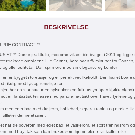
BESKRIVELSE
R PRE CONTRACT **
SIVT ** Denne praktfulle, moderne villaen ble bygget i 2011 og ligger i
ttertraktede områdene i Le Cannet, bare noen få minutter fra Cannes,
 og alle fasiliteter. Den sjarmere med sin eleganse og komfort.
n er bygget i to etasjer og er perfekt vedlikeholdt. Den har et boarea
d rikelig med lys og romslige rom.
jen har en stor stue med spiseplass og fullt utstyrt åpen kjøkkenløsni
mot en fantastisk terrasse med panoramautsikt over havet, fjellene og
r.
m med eget bad med dusjrom, boblebad, separat toalett og direkte tilga
 fullfører denne etasjen.
t har tre soverom med eget bad, et vaskerom, et stort treningsrom og
rom med høyt tak som kan brukes som hjemmekino, vinkjeller eller