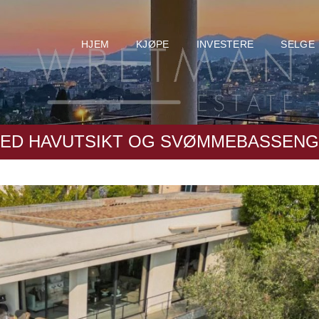
HJEM
KJØPE
INVESTERE
SELGE
MED HAVUTSIKT OG SVØMMEBASSENG 