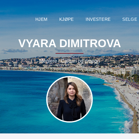
HJEM
KJØPE
INVESTERE
SELGE
VYARA DIMITROVA
Meglere i Callian og omegn