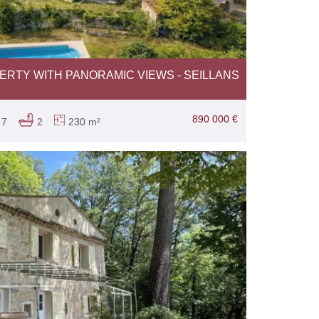
ERTY WITH PANORAMIC VIEWS - SEILLANS
890 000 €
7
2
230 m²