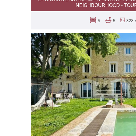
NEIGHBOURHOOD - TOU
5
5
328 