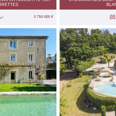
RRETTES
BLA
3 750 000 €
m²