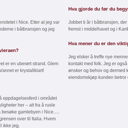
Hva gjorde du før du begy
sitetet i Nice. Etter at jeg var
Jobbet ti år i båtbransjen, der
lederne i båtbransjen og jeg
fremst i middelhavet og i Kari
Hva mener du er den vikt
ivieraen?
Jeg elsker å treffe nye menne
Det er en uberørt strand. Glem
kontakt med folk. Jeg er også fl
annet er krystallklart!
ønsker og behov og dermed ku
eiendomskjøp kunden betror os
a på oppdagelsesferd i området
heter her – alt fra å rusle
il å besøke gamlebyen i Nice….
grensen over til Italia. Hvem
l ikke jeg.