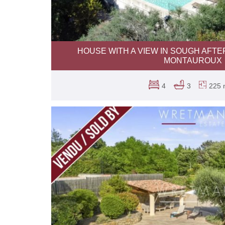
HOUSE WITH A VIEW IN SOUGH AFT
MONTAUROUX
4
3
225 