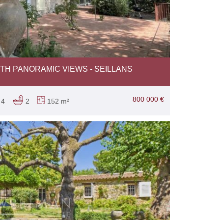
TH PANORAMIC VIEWS - SEILLANS
800 000 €
4
2
152 m²