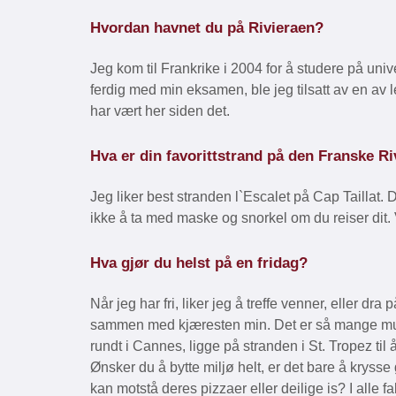
Hvordan havnet du på Rivieraen?
Jeg kom til Frankrike i 2004 for å studere på univer
ferdig med min eksamen, ble jeg tilsatt av en av 
har vært her siden det.
Hva er din favorittstrand på den Franske R
Jeg liker best stranden l`Escalet på Cap Taillat. 
ikke å ta med maske og snorkel om du reiser dit. V
Hva gjør du helst på en fridag?
Når jeg har fri, liker jeg å treffe venner, eller dr
sammen med kjæresten min. Det er så mange mulig
rundt i Cannes, ligge på stranden i St. Tropez t
Ønsker du å bytte miljø helt, er det bare å krysse 
kan motstå deres pizzaer eller deilige is? I alle fal