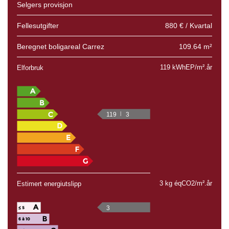
Selgers provisjon
Fellesutgifter
880 € / Kvartal
Beregnet boligareal Carrez
109.64 m²
119 kWhEP/m².år
Elforbruk
119
3
3 kg éqCO2/m².år
Estimert energiutslipp
3