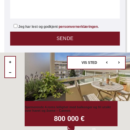
Jeg har lest og godkjent
personvernerklæringen
.
VIS STED
45
12
Sjarmerende 4-roms leilighet med balkonger og fri utsikt
over havet og åsene – Cannes
13
800 000 €
18
107
23