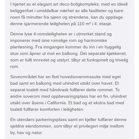
I hjertet av et elegant art deco-boligkompleks, med en ideell
beliggenhet i umiddelbar nærhet av alle fasiliteter og bare
noen få minutter fra sjøen og strendene, kan du oppdage
denne sjarmerende leiligheten på 110 m² i 4. etasje.
Denne lyse 4-romsleiligheten er i utmerket stand og
imponerer med sine romslige rom og harmoniske
planløsning. Fra inngangen kommer du inn i en hyggelig
stue som åpner ut mot en balkong. Det separate kjøkkenet,
som er fullt innredet og utstyrt, tilbyr et funksjonelt og trivelig
rom.
Soveområdet har en flott hovedsoveromssuite med eget
bad samt en balkong med uhindret utsikt over havet. Et
separat toalett med håndvask fullfører dette rommet. To
andre soverom med oppbevaringsplass har en fin, uhindret
utsikt over åsene i California. Et bad og et ekstra bad med
toalett fullfører komforten i leiligheten.
En utendørs parkeringsplass samt en kjeller fullfører denne
sjeldne eiendommen, som tilbyr et privilegert miljø mellom
by, hav og natur.