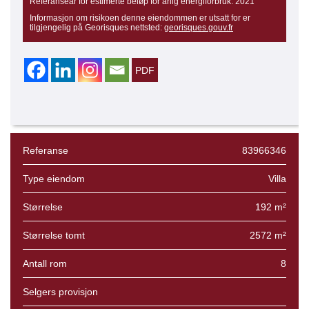
Referanseår for estimerte beløp for årlig energiforbruk:
2021
Informasjon om risikoen denne eiendommen er utsatt for er
tilgjengelig på Georisques nettsted:
georisques.gouv.fr
Referanse
83966346
Type eiendom
Villa
Størrelse
192 m²
Størrelse tomt
2572 m²
Antall rom
8
Selgers provisjon