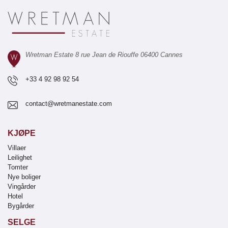
Wretman Estate 8 rue Jean de Riouffe 06400 Cannes
+33 4 92 98 92 54
contact@wretmanestate.com
KJØPE
Villaer
Leilighet
Tomter
Nye boliger
Vingårder
Hotel
Bygårder
SELGE