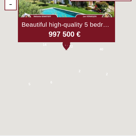
4
Beautiful high-quality 5 bedroom villa - Seillans
2
997 500 €
14
72
40
2
2
6
5