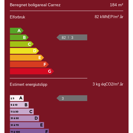
Beregnet boligareal Carrez
184 m²
82 kWhEP/m².år
Elforbruk
82
3
3 kg éqCO2/m².år
Estimert energiutslipp
3