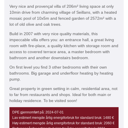
Very nice and provençal villa of 206m² living space at only
10min drive from charming village of Seillans, with a heated
mosaic pool of 10x5m and fenced garden of 2572m² with a
lot of old olive and oak trees.
Build in 2007 with very nice quality materials, this
impeccable villa offers you: an entrance hall, a great living
room with fire-place, a quality kitchen with storage room and
access to covered terrace area, a master bedroom with
bathroom and another downstairs bedroom.
On first level you find 3 other bedrooms with their own
bathrooms. Big garage and underfloor heating by heating
pump.
Great property in green setting in calm, residential area, not
to far from restaurants and shops. Ideal for both main or
holiday residence. To be visited soon!
DPE gjennomført på:
2024-07-01
Lav estimert mengde årlig energiforbruk for standard bruk:
1480 €
Høy estimert mengde årlig energiforbruk for standard bruk:
2060 €